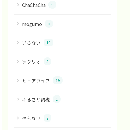
ChaChaCha
9
mogumo
8
いらない
10
ツクリオ
8
ピュアライフ
19
ふるさと納税
2
やらない
7