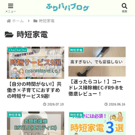
メニュー
検索
ホーム
時短家電
時短家電
ChaChaCha
時短家電
【迷ったらコレ！】コー
【自分の時間がない!】共
ドレス掃除機EC-FR9-Bを
働き×子育てにおすすめ
徹底レビュー！
の時短サービス9選!
2026.07.10
2026.06.16
時短家電
時短家電