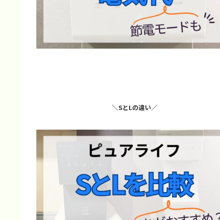
＼SとLの違い／