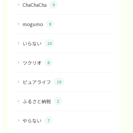
ChaChaCha
9
mogumo
8
いらない
10
ツクリオ
8
ピュアライフ
19
ふるさと納税
2
やらない
7