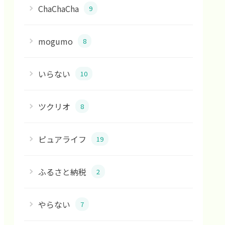
ChaChaCha
9
mogumo
8
いらない
10
ツクリオ
8
ピュアライフ
19
ふるさと納税
2
やらない
7