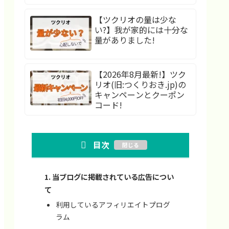
【ツクリオの量は少な
い?】我が家的には十分な
量がありました!
【2026年8月最新!】ツク
リオ(旧:つくりおき.jp)の
キャンペーンとクーポン
コード!
目次
当ブログに掲載されている広告につい
て
利用しているアフィリエイトプログ
ラム