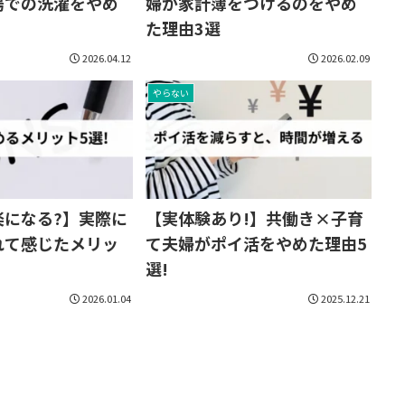
湯での洗濯をやめ
婦が家計簿をつけるのをやめ
た理由3選
2026.04.12
2026.02.09
やらない
楽になる?】実際に
【実体験あり!】共働き×子育
れて感じたメリッ
て夫婦がポイ活をやめた理由5
選!
2026.01.04
2025.12.21