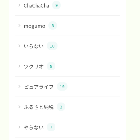
ChaChaCha
9
mogumo
8
いらない
10
ツクリオ
8
ピュアライフ
19
ふるさと納税
2
やらない
7