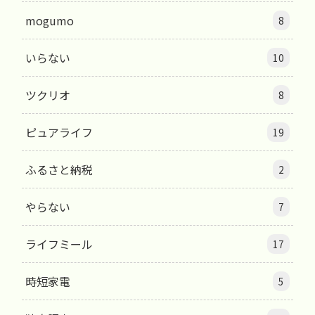
mogumo
8
いらない
10
ツクリオ
8
ピュアライフ
19
ふるさと納税
2
やらない
7
ライフミール
17
時短家電
5