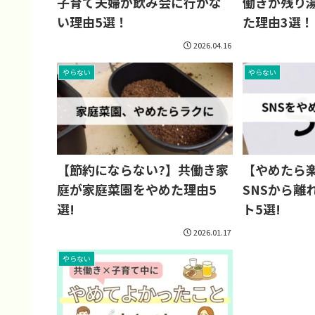
働きが残り
子育て夫婦が飲み会に行かな
た理由3選！
い理由5選！
2026.04.16
やらない
やらない
【節約にならない?】共働き家
【やめたら
庭が家庭菜園をやめた理由5
SNSから離
選!
ト5選!
2026.01.17
やらない