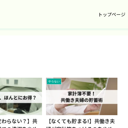
トップページ
やらない
変わらない？】共
【なくても貯まる!】共働き夫