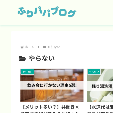
ホーム
やらない
やらない
やらない
やらない
【水道代は
【メリット多い？】共働き×