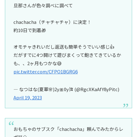
旦那さんが色々調べに調べて
chachacha（チャチャチャ）に決定！
約10日で到着🎁
オモチャきれいだし返送も簡単そうでいい感じ👍
だがすでに4つ開けて遊びまくって飽きてきているか
も、、2ヶ月もつかな😅
pic.twitter.com/CFPO1BGRG6
— なつはな(夏華🌸)2y🎀0y🎏 (@RgcXKaAfY8yPitc)
April 19, 2023
おもちゃのサブスク「chachacha」頼んでみたからレ