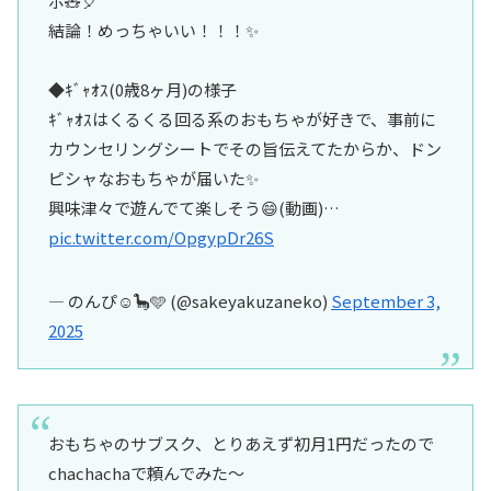
ポ🧸🎈
結論！めっちゃいい！！！✨
◆ｷﾞｬｵｽ(0歳8ヶ月)の様子
ｷﾞｬｵｽはくるくる回る系のおもちゃが好きで、事前に
カウンセリングシートでその旨伝えてたからか、ドン
ピシャなおもちゃが届いた✨
興味津々で遊んでて楽しそう😄(動画)…
pic.twitter.com/OpgypDr26S
— のんぴ☺︎🦕🩵 (@sakeyakuzaneko)
September 3,
2025
おもちゃのサブスク、とりあえず初月1円だったので
chachachaで頼んでみた〜