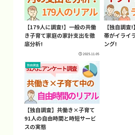
【179人に調査!】一般の共働
【独自調査
き子育て家庭の家計支出を徹
帯がイライ
底分析!
ング!
2025.11.05
独自調査
【独自調査】共働き×子育て
91人の自由時間と時短サービ
スの実態