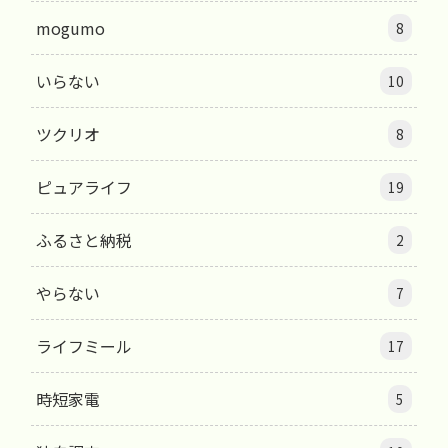
mogumo
8
いらない
10
ツクリオ
8
ピュアライフ
19
ふるさと納税
2
やらない
7
ライフミール
17
時短家電
5