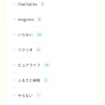
ChaChaCha
9
mogumo
8
いらない
10
ツクリオ
8
ピュアライフ
19
ふるさと納税
2
やらない
7