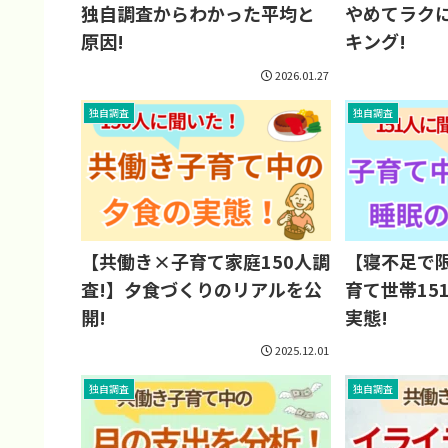
独自調査からわかった平均と
やめてラク
原因!
キング!
2026.01.27
独自調査
独自調査
【共働き×子育て家庭150人調
【寝不足で
査!】夕食づくりのリアルを公
育て世帯15
開!
実態!
2025.12.01
独自調査
独自調査