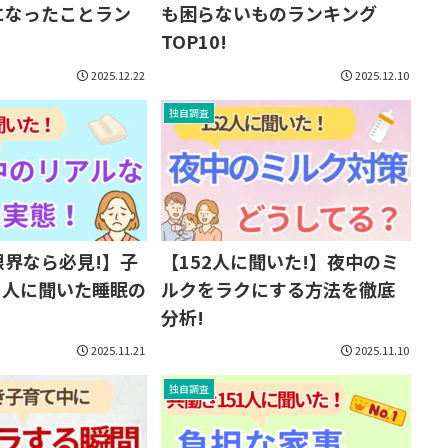
になったことラン
も困らないものランキング
TOP10!
2025.12.22
2025.12.10
独自調査
限界なら必見!】子
【152人に聞いた!】夜中のミ
1人に聞いた睡眠の
ルクをラクにする方法を徹底
分析!
2025.11.21
2025.11.10
独自調査