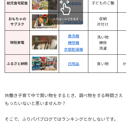
mogumo
子どものご飯
幼児食
宅配食
収納
おもちゃの
スクロールできます
ChaChaCha
サブスク
片付け
食洗機
洗い物
時短家電
掃除機
掃除
大
洗濯
衣類乾燥機
ふるさと納税
日用品
買い物
かな
共働き子育て中で買い物をするとき、調べ物をする時間さえ
もったいないと思いませんか？
そこで、ふりパパブログではランキングとかしないです。