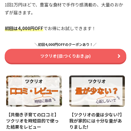
1回1万円ほどで、豊富な食材で手作り感満載の、大量のおか
ずが届きます。
初回は4,000円OFF
でお得にお試しできます！
＼初回4,000円OFFのクーポンあり！／
ツクリオ(旧:つくりおき.jp)
【共働き子育ての口コミ】
【ツクリオの量は少ない?】
ツクリオを時短目的で使っ
我が家的には十分な量があ
た結果をレビュー
りました!