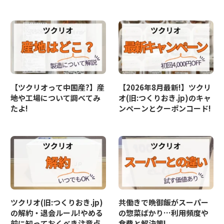
【ツクリオって中国産?】産
【2026年8月最新!】ツクリ
地や工場について調べてみ
オ(旧:つくりおき.jp)のキャ
たよ!
ンペーンとクーポンコード!
ツクリオ(旧:つくりおき.jp)
共働きで晩御飯がスーパー
の解約・退会ルール!やめる
の惣菜ばかり…利用頻度や
前に知っておくべき注意点
食費と解決策!