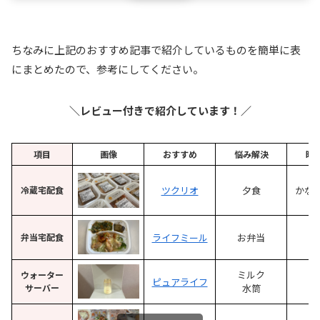
ちなみに上記のおすすめ記事で紹介しているものを簡単に表
にまとめたので、参考にしてください。
＼レビュー付きで紹介しています！／
項目
画像
おすすめ
悩み解決
時
冷蔵宅配食
ツクリオ
夕食
かな
弁当宅配食
ライフミール
お弁当
大
ミルク
ウォーター
ピュアライフ
サーバー
水筒