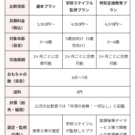
学研ステイフル
特別支援教育プ
比較項目
基本プラン
監修プラン
ラン
月額料金
3,910円〜
4,950円〜
4,378円〜
（税込）
対象年齢
5歳台向け（5歳
0〜6歳
0〜6歳
（目安）
児向け）
2ヶ月ごとに交
2ヶ月ごとに交換
2ヶ月ごとに交換
交換周期
換可能
可能
可能
おもちゃの
6点〜7点
数（目安）
送料
0円
弁償（紛
公式の比較表では「弁済の有無：一切なし」と記載
失・破損）
放課後等デイサ
学研ステイフル
選定・監修
ービス等で障害
保育士等が選定
が監修したプラ
の違い
への有識者が選