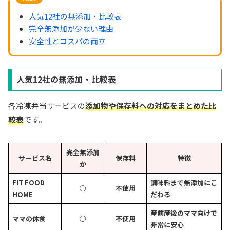
人気12社の無添加・比較表
完全無添加が少ない理由
安全性とコスパの両立
人気12社の無添加・比較表
各冷凍弁当サービスの
添加物や保存料への対応をまとめた比
較表
です。
完全無添加
サービス名
保存料
特徴
か
FIT FOOD
調味料まで無添加にこ
○
不使用
HOME
だわる
産前産後のママ向けで
ママの休食
○
不使用
非常に安心