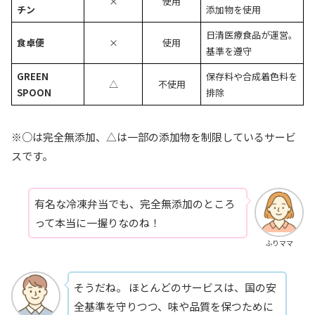
×
使用
チン
添加物を使用
日清医療食品が運営。
食卓便
×
使用
基準を遵守
GREEN
保存料や合成着色料を
△
不使用
SPOON
排除
※○は完全無添加、△は一部の添加物を制限しているサービ
スです。
有名な冷凍弁当でも、完全無添加のところ
って本当に一握りなのね！
ふりママ
そうだね。 ほとんどのサービスは、国の安
全基準を守りつつ、味や品質を保つために