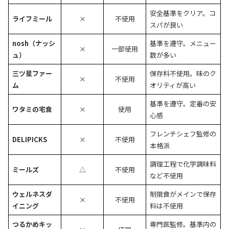
安全基準をクリア。コ
ライフミール
×
不使用
スパが良い
nosh（ナッシ
基準を遵守。メニュー
×
一部使用
ュ）
数が多い
三ツ星ファー
保存料不使用。味のク
×
不使用
ム
オリティが高い
基準を遵守。定番の安
ワタミの宅食
×
使用
心感
フレンチシェフ監修の
DELIPICKS
×
不使用
本格派
調理工程で化学調味料
ミールズ
△
不使用
など不使用
ウェルネスダ
制限食がメインで保存
×
不使用
イニング
料は不使用
つるかめキッ
専門医監修。基準内の