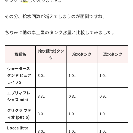
タンクは
3L
しか入りません。
その分、給水回数が増えてしまうのが面倒ですね。
ちなみに他の卓上型のタンク容量と比較してみました。
給水(貯水)タン
機種名
冷水タンク
温水タンク
ク
ウォータース
タンド ピュア
3.0L
1.0L
1.0L
ライフS
エブリィフレ
3.3L
0.8L
0.9L
シャス mini
クリクラ プテ
3.0L
1.0L
1.0L
ィオ (putio)
Locca litta
3.0L
1.0L
1.0L