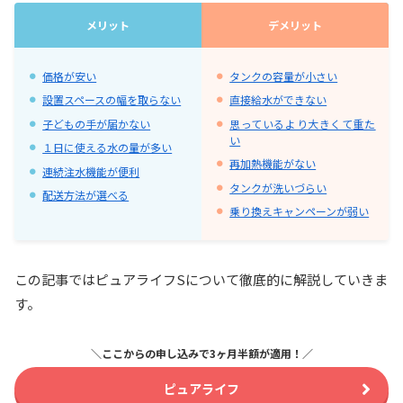
メリット
デメリット
価格が安い
タンクの容量が小さい
設置スペースの幅を取らない
直接給水ができない
子どもの手が届かない
思っているより大きくて重た
い
１日に使える水の量が多い
再加熱機能がない
連続注水機能が便利
タンクが洗いづらい
配送方法が選べる
乗り換えキャンペーンが弱い
この記事ではピュアライフSについて徹底的に解説していきま
す。
＼ここからの申し込みで3ヶ月半額が適用！／
ピュアライフ