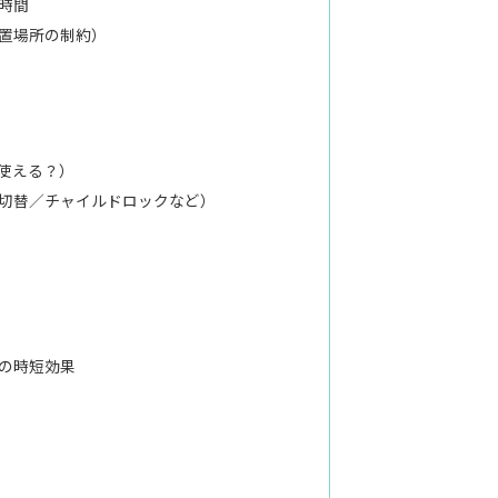
時間
置場所の制約）
使える？）
切替／チャイルドロックなど）
の時短効果