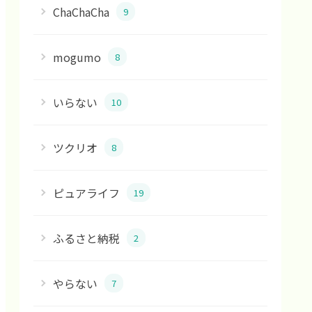
ChaChaCha
9
mogumo
8
いらない
10
ツクリオ
8
ピュアライフ
19
ふるさと納税
2
やらない
7