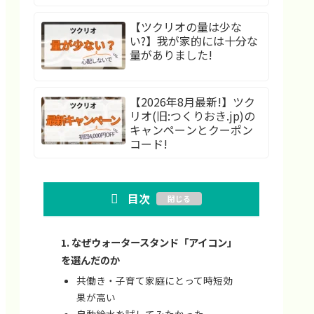
【ツクリオの量は少な
い?】我が家的には十分な
量がありました!
【2026年8月最新!】ツク
リオ(旧:つくりおき.jp)の
キャンペーンとクーポン
コード!
目次
なぜウォータースタンド「アイコン」
を選んだのか
共働き・子育て家庭にとって時短効
果が高い
自動給水を試してみたかった