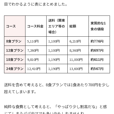
目でわかるように表にまとめました。
送料（関東
実質的な1
コース
コース料金
エリア等の
総額
食の値段
場合）
8食プラン
5,110円
1,100円
6,210円
約776円
12食プラン
7,260円
1,100円
8,360円
約697円
18食プラン
9,810円
1,190円
11,000円
約611円
24食プラン
12,410円
1,190円
13,600円
約567円
送料を含めて考えると、8食プランでは1食あたり700円を少し
超えてしまいます。
純粋な食費として考えると、「やっぱり少し割高だな」と感
じてしまうパパやママも多いかもしれませんね。