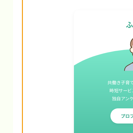
共働き子育
時短サービ
独自アン
プロ