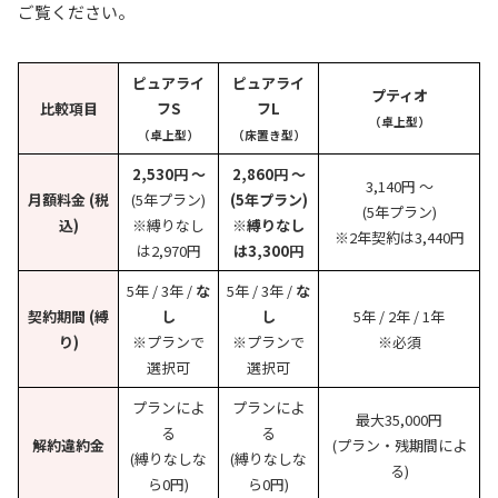
ご覧ください。
ピュアライ
ピュアライ
プティオ
比較項目
フS
フL
（卓上型）
（卓上型）
（床置き型）
2,530円 〜
2,860円 〜
3,140円 〜
月額料金 (税
(5年プラン)
(5年プラン)
(5年プラン)
込)
※縛りなし
※縛りなし
※2年契約は3,440円
は2,970円
は3,300円
5年 / 3年 /
な
5年 / 3年 /
な
契約期間 (縛
し
し
5年 / 2年 / 1年
り)
※プランで
※プランで
※必須
選択可
選択可
プランによ
プランによ
最大35,000円
る
る
解約違約金
(プラン・残期間によ
(縛りなしな
(縛りなしな
る)
ら0円)
ら0円)