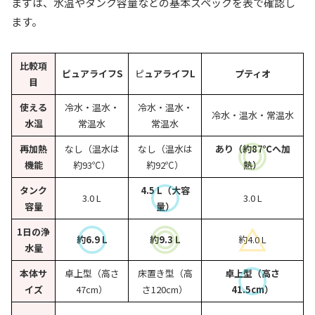
まずは、水温やタンク容量などの基本スペックを表で確認し
ます。
比較項
ピュアライフS
ピ
ュアライフL
プティオ
目
使える
冷水・温水・
冷水・温水・
冷水・温水・常温水
水温
常温水
常温水
再加熱
なし（温水は
なし（温水は
あり（約87℃へ加
機能
約93℃）
約92℃）
熱）
タンク
4.5 L（大容
3.0 L
3.0 L
容量
量）
1日の浄
約6.9 L
約9.3 L
約
4.0 L
水量
本体サ
卓上型（高さ
床置き型（高
卓上型（高さ
イズ
47cm）
さ120cm）
41.5cm）