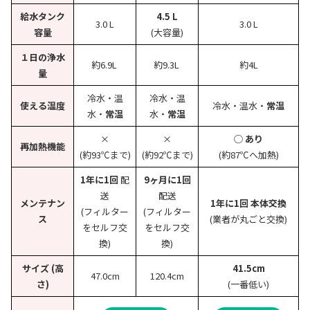
給水タンク
4.5 L
3.0 L
3.0 L
容量
(大容量)
１日の浄水
約6.9L
約9.3L
約4L
量
冷水・温
冷水・温
使える温度
冷水・温水・
常温
水・
常温
水・
常温
×
×
◯ あり
再加熱機能
(約93℃まで)
(約92℃まで)
(約87℃へ加熱)
1年に1回
配
9ヶ月に1回
送
配送
メンテナン
1年に1回 本体交換
(フィルター
(フィルター
ス
(業者が丸ごと交換)
をセルフ交
をセルフ交
換)
換)
サイズ (高
41.5cm
47.0cm
120.4cm
さ)
(一番低い)