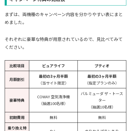
まずは、両機種のキャンペーン内容を分かりやすい表にまと
めました。
それぞれに豪華な特典が用意されているので、見比べてみて
ください。
比較項目
ピュアライフ
プティオ
最初の3ヶ月半額
最初の3ヶ月半額
月額割引
（当サイト限定）
（指定プランのみ）
バルミューダ ザ・トース
COWAY 空気清浄機
豪華特典
ター
（抽選100名様）
（抽選10名様）
初期費用
無料
無料
乗り換え特