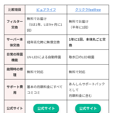
比
較項目
ピュアライフ
クリクラfeelfree
無料でお届け
フィルター
無料でお届け
（Sは1年、Lは9ヶ月に1
交換
（半年に1回）
回）
サーバー本
1年に1回、本体丸ごと交
経年劣化時に無償交換
体交換
換
日常の除菌
UV-LEDによる自動除菌
取水口のLED殺菌
機能
故障時の修
無料で対応
無料で対応
理
あんしんサポートパック
サポート費
基本の月額料金にすべて
として
用
コミコミ
月額料金に含む
公式サイト
公式サイト
公式サイト