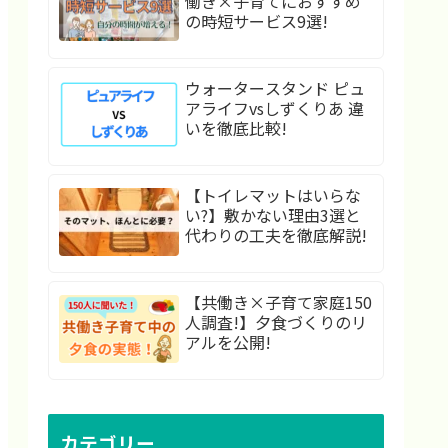
働き×子育てにおすすめ
の時短サービス9選!
ウォータースタンド ピュ
アライフvsしずくりあ 違
いを徹底比較!
【トイレマットはいらな
い?】敷かない理由3選と
代わりの工夫を徹底解説!
【共働き×子育て家庭150
人調査!】夕食づくりのリ
アルを公開!
カテゴリー