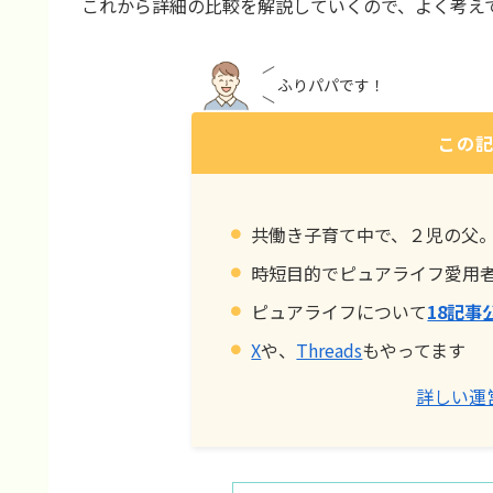
これから詳細の比較を解説していくので、よく考え
ふりパパです！
この
共働き子育て中で、２児の父
時短目的でピュアライフ愛用
ピュアライフについて
18記事
X
や、
Threads
もやってます
詳しい運