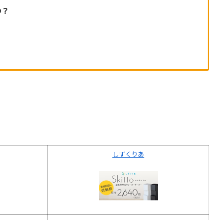
の？
しずくりあ