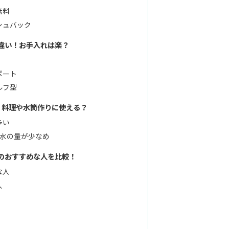
無料
シュバック
違い！お手入れは楽？
ポート
ルフ型
！料理や水筒作りに使える？
多い
る水の量が少なめ
のおすすめな人を比較！
な人
人