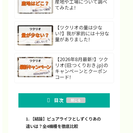
産地や工場について調べ
てみたよ!
【ツクリオの量は少な
い?】我が家的には十分な
量がありました!
【2026年8月最新!】ツク
リオ(旧:つくりおき.jp)の
キャンペーンとクーポン
コード!
目次
【結論】ピュアライフとしずくりあの
違いは？全4機種を徹底比較