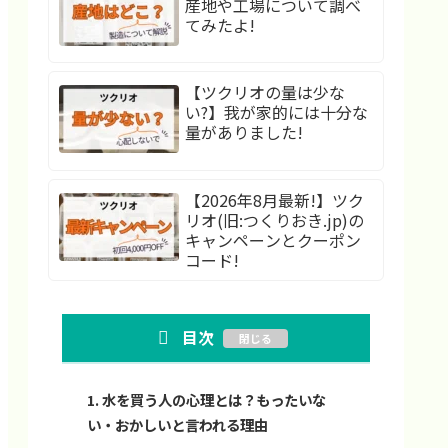
産地や工場について調べ
てみたよ!
【ツクリオの量は少な
い?】我が家的には十分な
量がありました!
【2026年8月最新!】ツク
リオ(旧:つくりおき.jp)の
キャンペーンとクーポン
コード!
目次
水を買う人の心理とは？もったいな
い・おかしいと言われる理由