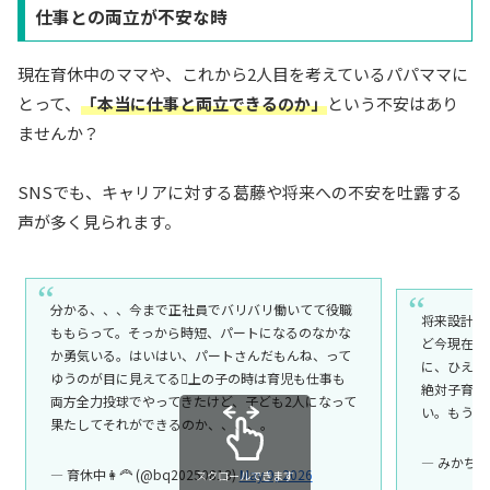
仕事との両立が不安な時
現在育休中のママや、これから2人目を考えているパパママに
とって、
「本当に仕事と両立できるのか」
という不安はあり
ませんか？
SNSでも、キャリアに対する葛藤や将来への不安を吐露する
声が多く見られます。
分かる、、、今まで正社員でバリバリ働いてて役職
将来設計的
ももらって。そっから時短、パートになるのなかな
ど今現在一
か勇気いる。はいはい、パートさんだもんね、って
に、ひえ〜
ゆうのが目に見えてる🫩上の子の時は育児も仕事も
絶対子育て
両方全力投球でやってきたけど、子ども2人になって
い。もう少
果たしてそれができるのか、、、、。
— みかちゃ 
— 育休中👩‍🦰 (@bq20250813)
May 9, 2026
スクロールできます