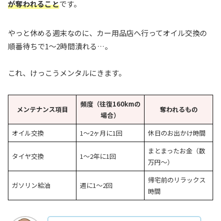
が奪われること
です。
やっと休める週末なのに、カー用品店へ行ってオイル交換の
順番待ちで1〜2時間潰れる…。
これ、けっこうメンタルにきます。
頻度（往復160kmの
メンテナンス項目
奪われるもの
場合）
オイル交換
1〜2ヶ月に1回
休日のお出かけ時間
まとまったお金（数
タイヤ交換
1〜2年に1回
万円〜）
帰宅前のリラックス
ガソリン給油
週に1〜2回
時間