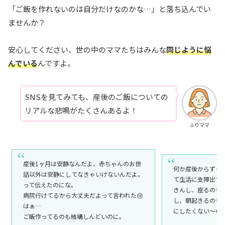
「ご飯を作れないのは自分だけなのかな…」と落ち込んでい
ませんか？
安心してください、世の中のママたちはみんな
同じように悩
んでいる
んですよ。
SNSを見てみても、産後のご飯についての
リアルな悲鳴がたくさんあるよ！
ふりママ
産後1ヶ月は安静なんだよ、赤ちゃんのお世
何か産後からずっ
話以外は安静にしてなきゃいけないんだよ。
て生活に支障出て
って伝えたのにな。
きんし、座るのも
病院行けてるから大丈夫だよって言われた😢
し、朝起きるのも
はぁ…
にしたくない〜😭
ご飯作ってるのも結構しんどいのに。