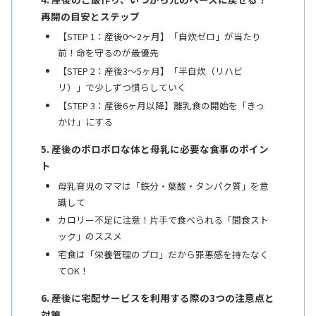
再開の目安とステップ
【STEP 1：産後0〜2ヶ月】「自炊ゼロ」が当たり
前！命を守るのが最優先
【STEP 2：産後3〜5ヶ月】「半自炊（リハビ
リ）」で少しずつ慣らしていく
【STEP 3：産後6ヶ月以降】離乳食の開始を「きっ
かけ」にする
産後のボロボロな体と母乳に必要な食事のポイン
ト
母乳育児のママは「鉄分・葉酸・タンパク質」を意
識して
カロリー不足に注意！片手で食べられる「間食スト
ック」のススメ
宅食は「栄養管理のプロ」だから罪悪感を持たなく
てOK！
産後に宅配サービスを利用する際の3つの注意点と
対策