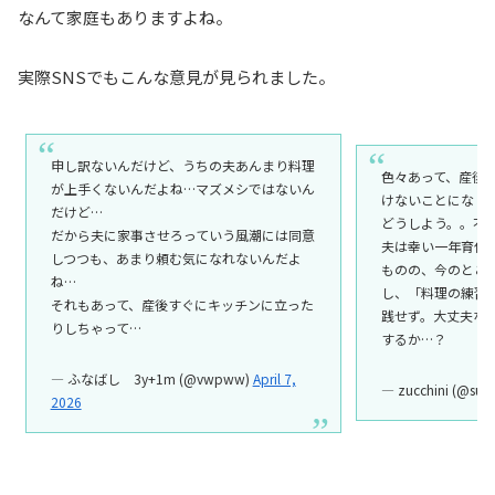
なんて家庭もありますよね。
実際SNSでもこんな意見が見られました。
申し訳ないんだけど、うちの夫あんまり料理
色々あって、産後
が上手くないんだよね…マズメシではないん
けないことになり
だけど…
どうしよう。。不安しか
だから夫に家事させろっていう風潮には同意
夫は幸い一年育休
しつつも、あまり頼む気になれないんだよ
ものの、今のとこ
ね…
し、「料理の練習
それもあって、産後すぐにキッチンに立った
践せず。大丈夫な
りしちゃって…
するか…？
— ふなばし 3y+1m (@vwpww)
April 7,
— zucchini (@suz
2026