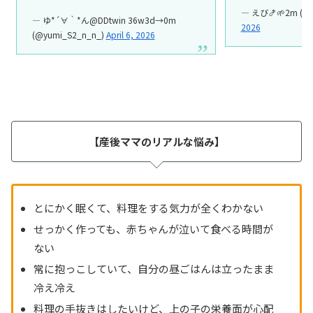
— えび🍤🌱2m (@
— ゆ*´∀｀*ん@DDtwin 36w3d→0m
2026
(@yumi_S2_n_n_)
April 6, 2026
【産後ママのリアルな悩み】
とにかく眠くて、料理をする気力が全くわかない
せっかく作っても、赤ちゃんが泣いて食べる時間が
ない
常に抱っこしていて、自分の昼ごはんは立ったまま
冷え冷え
料理の手抜きはしたいけど、上の子の栄養面が心配