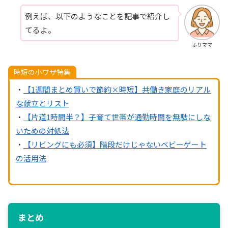
例えば、以下のようなことを記事で紹介し
てるよ。
ふりママ
時短の小ワザ特集
・
【1週間まとめ買いで節約×時短】共働き家庭のリアル
な献立とリスト
・
【片道1時間半？】子育て世帯が通勤時間を無駄にしな
いための対処法
・
【リビングにも必須】階段だけじゃないベビーゲート
の活用法
まとめ