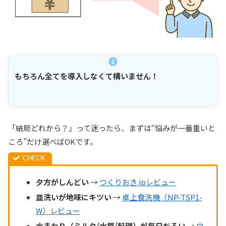
もちろん全てを導入しなくて構いません！
「結局どれから？」って迷ったら、まずは“悩みが一番重いと
ころ”だけ選べばOKです。
夕方がしんどい
→
つくりおき.jpレビュー
皿洗いが地味にキツい
→
卓上食洗機（NP-TSP1-
W）レビュー
水まわり（ミルク/水筒/料理）が毎日だるい
→
ウ